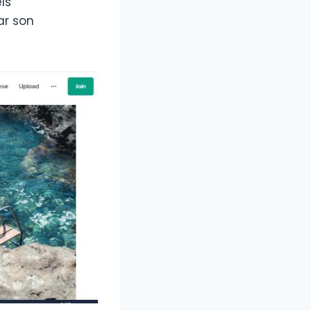
ls
ar son