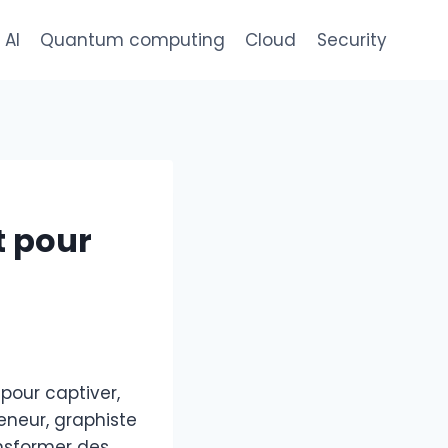
AI
Quantum computing
Cloud
Security
t pour
pour captiver,
eneur, graphiste
ansformer des