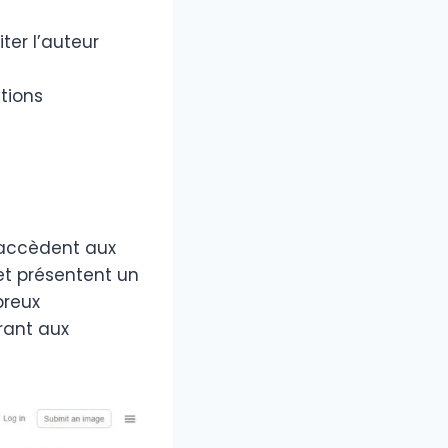
ter l’auteur
ations
s accèdent aux
et présentent un
breux
rant aux