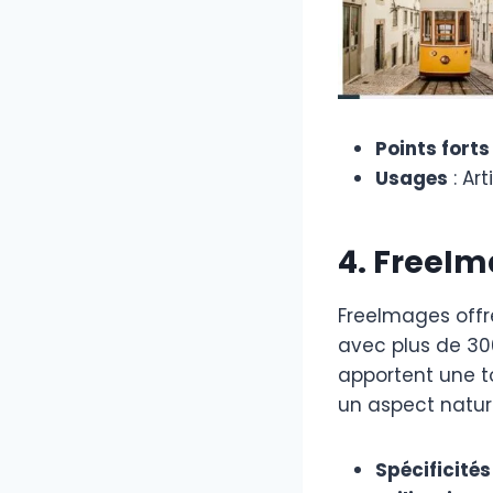
Points forts
Usages
: Art
4. FreeI
FreeImages offr
avec plus de 300
apportent une t
un aspect nature
Spécificités