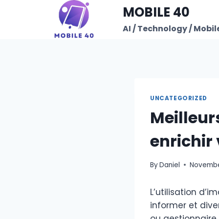
Skip
MOBILE 40
to
AI / Technology / Mobile
content
UNCATEGORIZED
Meilleur
enrichir
By
Daniel
Novembe
L’utilisation d’
informer et dive
ou gestionnaire 