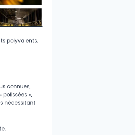
ts polyvalents.
lus connues,
 polissées »,
ts nécessitant
te.