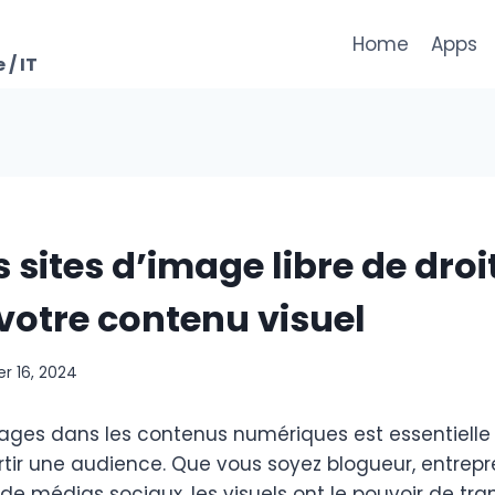
Home
Apps
 / IT
s sites d’image libre de droi
 votre contenu visuel
r 16, 2024
images dans les contenus numériques est essentielle 
rtir une audience. Que vous soyez blogueur, entrepr
de médias sociaux, les visuels ont le pouvoir de tr