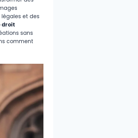
 images
 légales et des
 droit
réations sans
yons comment