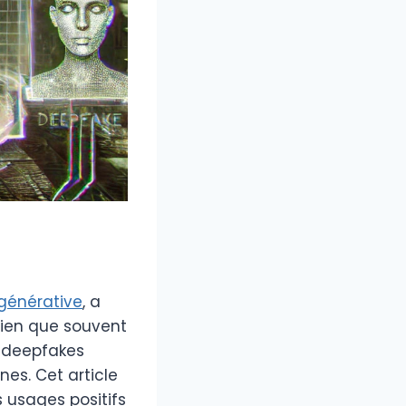
e générative
, a
Bien que souvent
s deepfakes
es. Cet article
 usages positifs