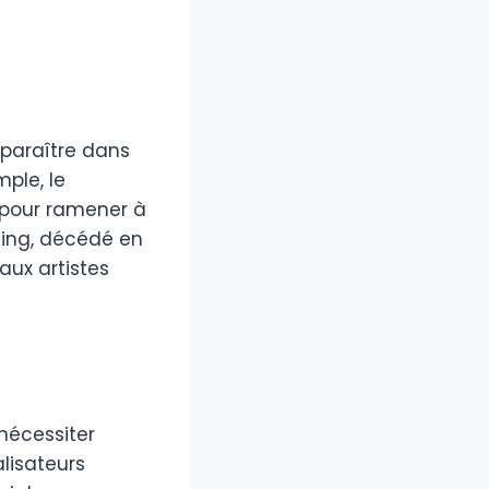
paraître dans
mple, le
e pour ramener à
hing, décédé en
ux artistes
nécessiter
lisateurs