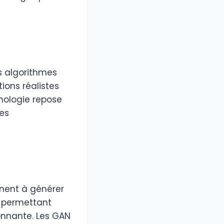
s algorithmes
tions réalistes
nologie repose
es
nent à générer
, permettant
onnante. Les GAN