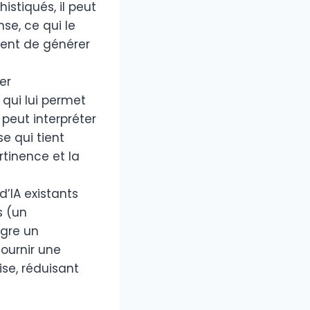
istiqués, il peut
se, ce qui le
vent de générer
er
qui lui permet
 peut interpréter
e qui tient
rtinence et la
’IA existants
s (un
ègre un
fournir une
ise, réduisant