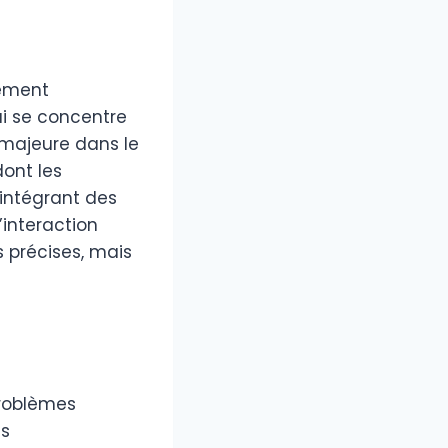
nement
ui se concentre
majeure dans le
dont les
intégrant des
interaction
s précises, mais
problèmes
es