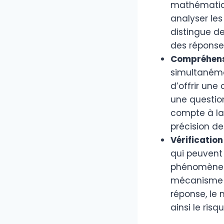
mathématique
analyser les
distingue de
des réponse
Compréhens
simultanéme
d’offrir une
une question
compte à la 
précision de
Vérification
qui peuvent
phénomène c
mécanisme de
réponse, le 
ainsi le ris