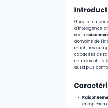
Introduct
Google a récem
d’intelligence art
sur le
raisonne
domaine de l’
in
machines compre
capacités de ra
entre les utilis
aussi plus comp
Caractéri
Raisonneme
complexes d