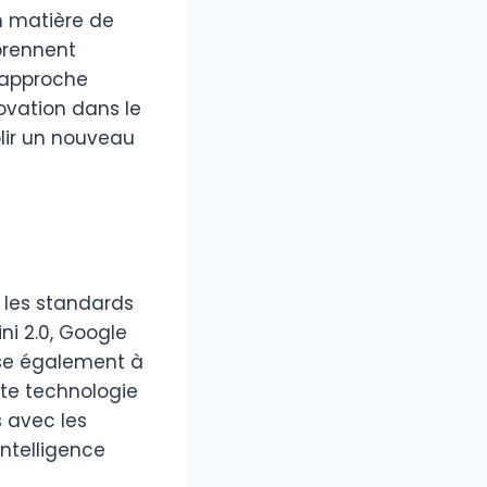
n matière de
prennent
 approche
ovation dans le
blir un nouveau
 les standards
ni 2.0, Google
ise également à
tte technologie
s avec les
intelligence