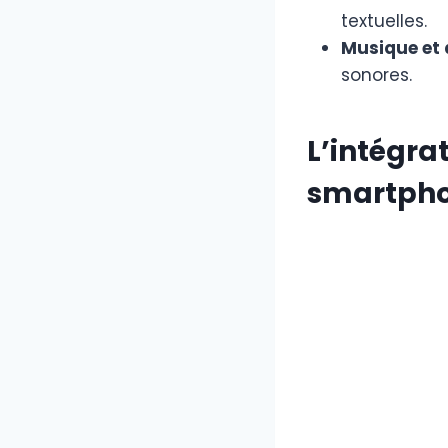
textuelles.
Musique et 
sonores.
L’intégra
smartph