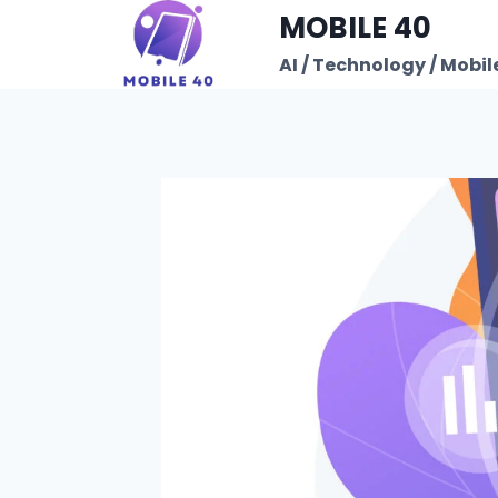
Skip
MOBILE 40
to
AI / Technology / Mobile
content