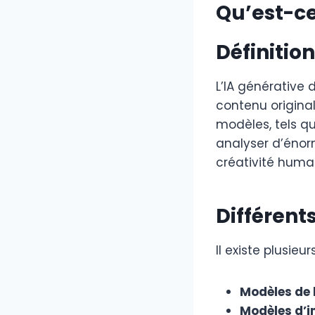
Qu’est-ce
Définitio
L’IA générative
contenu origina
modèles, tels q
analyser d’énor
créativité huma
Différent
Il existe plusieu
Modèles de
Modèles d’