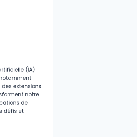
ificielle (IA)
, notamment
 des extensions
nsforment notre
ications de
s défis et