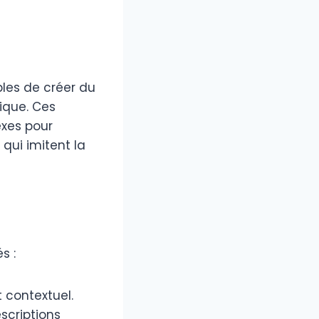
es de créer du
ique. Ces
exes pour
qui imitent la
s :
 contextuel.
scriptions